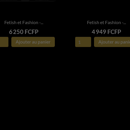
Fetish et Fashion -...
Fetish et Fashion -...


APERÇU RAPIDE
APERÇU RAPIDE
Prix
Prix
6 250 FCFP
4 949 FCFP
Ajouter au panier
Ajouter au pani