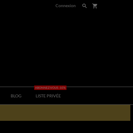
Connexion

shopping_cart
ABONNEZ-VOUS -10%
BLOG
LISTE PRIVÉE