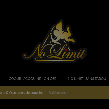
COQUIN / COQUINE - ON OSE
NO LIMIT - SANS TABOU
lons & écarteurs de bouche
Baillon en cuir