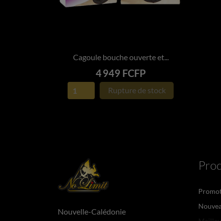
Cagoule bouche ouverte et...

APERÇU RAPIDE
Prix
4 949 FCFP
Rupture de stock
Prod
Promot
Nouvea
Nouvelle-Calédonie
Meilleu