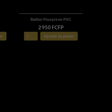
Baillon Pourpre en PVC

APERÇU RAPIDE
Prix
2 950 FCFP
er
Ajouter au panier