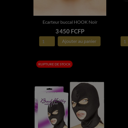
Ecarteur buccal HOOK Noir

APERÇU RAPIDE
Prix
3 450 FCFP
Ajouter au panier
RUPTURE DE STOCK