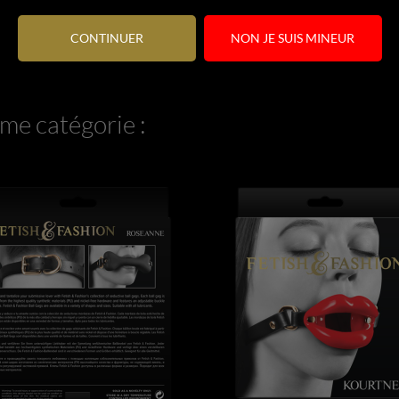
CONTINUER
NON JE SUIS MINEUR
me catégorie :