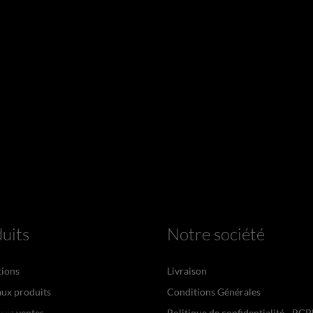
uits
Notre société
ions
Livraison
ux produits
Conditions Générales
res ventes
Politique de confidentialité - RG