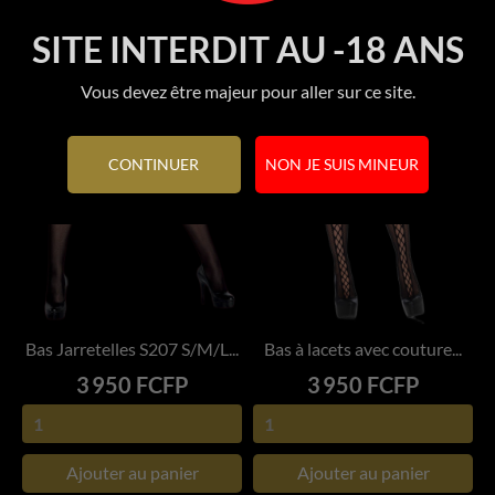
SITE INTERDIT AU -18 ANS
Vous devez être majeur pour aller sur ce site.
CONTINUER
NON JE SUIS MINEUR
Bas Jarretelles S207 S/M/L...
Bas à lacets avec couture...
Prix
Prix
3 950 FCFP
3 950 FCFP
Ajouter au panier
Ajouter au panier