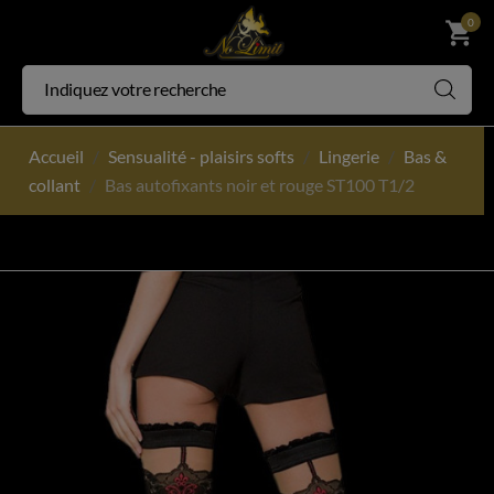
0
shopping_cart
Accueil
Sensualité - plaisirs softs
Lingerie
Bas &
collant
Bas autofixants noir et rouge ST100 T1/2