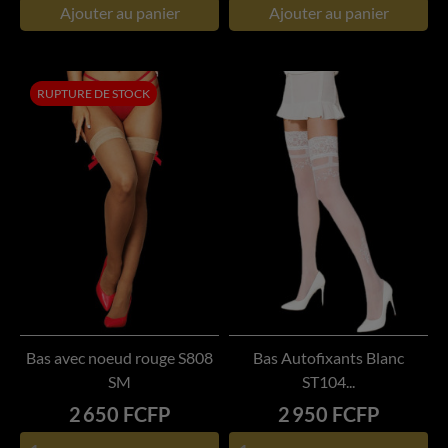
Ajouter au panier
Ajouter au panier
RUPTURE DE STOCK
Bas avec noeud rouge S808
Bas Autofixants Blanc
SM
ST104...
Prix
Prix
2 650 FCFP
2 950 FCFP