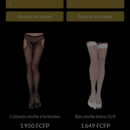
Ajouter au panier
Ajouter au panier
Collants résille à bretelles
Bas résille blanc O/S
Prix
Prix
1 950 FCFP
1 649 FCFP