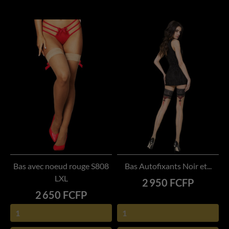
Bas avec noeud rouge S808
Bas Autofixants Noir et...
LXL
Prix
2 950 FCFP
Prix
2 650 FCFP