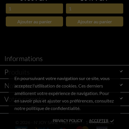
Ajouter au panier
Ajouter au panier
Informations
Produits

En poursuivant votre navigation sur ce site, vous
Notre société

acceptez l'utilisation de cookies. Ces derniers
améliorent votre expérience de navigation. Pour
Votre compte

en savoir plus et ajuster vos préférences, consultez
notre politique de confidentialité.
PRIVACY POLICY
ACCEPTER
done
© 2026 - N'JOY SARL - No Limit™ - 1 470 764.001