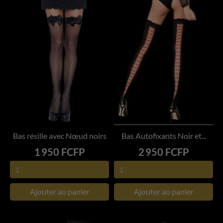
Bas résille avec Nœud noirs
Bas Autofixants Noir et...
Prix
Prix
1 950 FCFP
2 950 FCFP
Ajouter au panier
Ajouter au panier