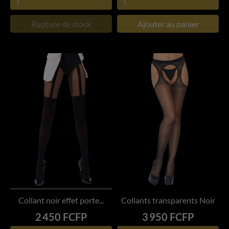
Rupture de stock
Ajouter au panier
Collant noir effet porte...
Collants transparents Noir
Prix
Prix
2 450 FCFP
3 950 FCFP