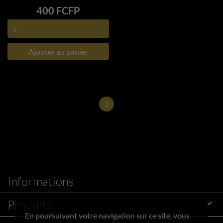
Prix
400 FCFP
Ajouter au panier
1
Informations
Produits

En poursuivant votre navigation sur ce site, vous