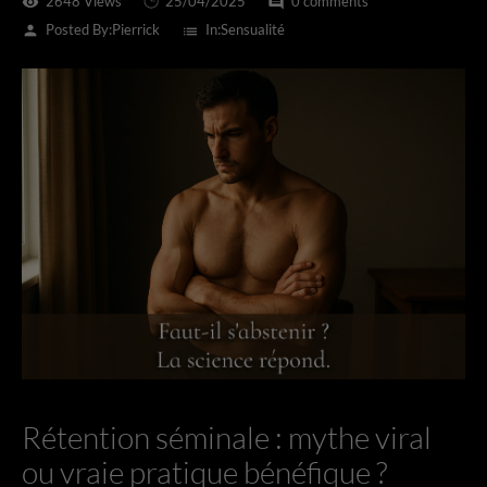
2648 Views
25/04/2025
0 comments
visibility
comment
Posted By:
Pierrick
In:
Sensualité
person
list
Rétention séminale : mythe viral
ou vraie pratique bénéfique ?