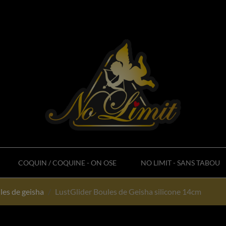
COQUIN / COQUINE - ON OSE
NO LIMIT - SANS TABOU
les de geisha
LustGlider Boules de Geisha silicone 14cm