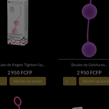
les de Kegels Tighten Up...
Boules de Geisha en...


APERÇU RAPIDE
APERÇU RAPIDE
Prix
Prix
2 950 FCFP
2 950 FCFP
Ajouter au panier
Ajouter au pani