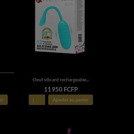
Oeuf vibrant rechargeable...

APERÇU RAPIDE
Prix
11 950 FCFP
er
Ajouter au panier