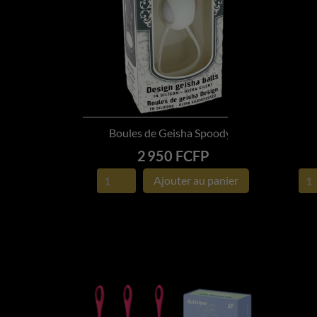
Boules de Geisha Spoody...

APERÇU RAPIDE
Prix
2 950 FCFP
Ajouter au panier