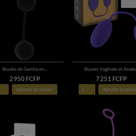
Boules de Geisha en...
Boules Vaginale et Anale.


APERÇU RAPIDE
APERÇU RAPIDE
Prix
Prix
2 950 FCFP
7 251 FCFP
Ajouter au panier
Ajouter au pani