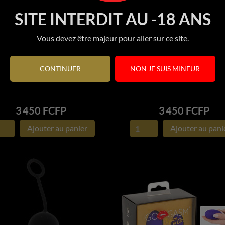
SITE INTERDIT AU -18 ANS
Vous devez être majeur pour aller sur ce site.
CONTINUER
NON JE SUIS MINEUR
Boules 20 cm et 3,6...
Boules 16,5 cm et 2,9...


APERÇU RAPIDE
APERÇU RAPIDE
Prix
Prix
3 450 FCFP
3 450 FCFP
Ajouter au panier
Ajouter au pani