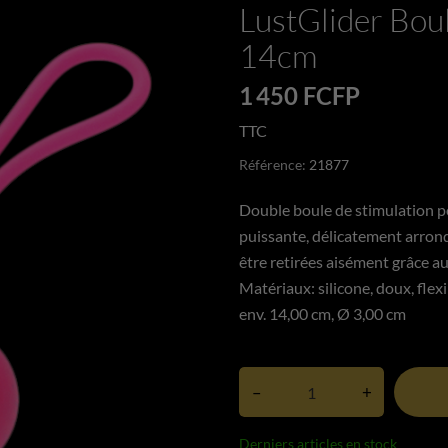
LustGlider Boul
14cm
1 450 FCFP
TTC
Référence:
21877
Double boule de stimulation po
puissante, délicatement arrond
être retirées aisément grâce au 
Matériaux: silicone, doux, flex
env. 14,00 cm, Ø 3,00 cm
–
+
Derniers articles en stock