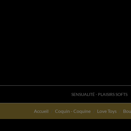
SENSUALITÉ - PLAISIRS SOFTS
Accueil
Coquin - Coquine
Love Toys
Bou