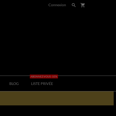
Connexion

shopping_cart
ABONNEZ-VOUS -10%
BLOG
LISTE PRIVÉE