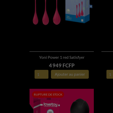
Yoni Power 1 red Satisfyer

APERÇU RAPIDE
Prix
4 949 FCFP
Ajouter au panier
RUPTURE DE STOCK