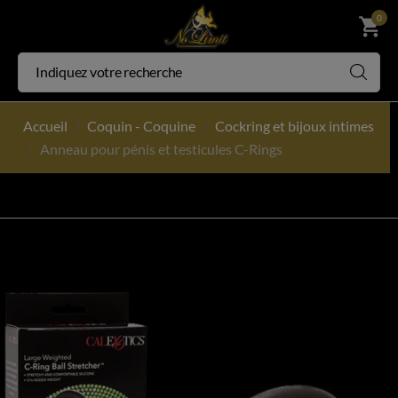
0
shopping_cart
Accueil
Coquin - Coquine
Cockring et bijoux intimes
Anneau pour pénis et testicules C-Rings