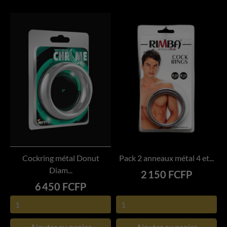
Cockring métal Donut
Pack 2 anneaux métal 4 et...
Diam...
Prix
2 150 FCFP
Prix
6 450 FCFP
Ajouter au panier
Ajouter au panier