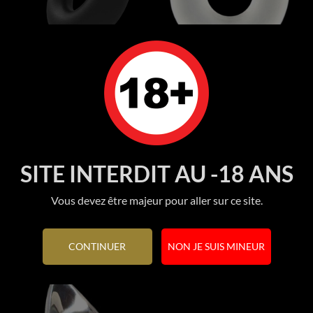
Cockring Barbarian
Cockring Stretchy Seven...
Bathmate
Prix
1 450 FCFP
Prix
2 150 FCFP
SITE INTERDIT AU -18 ANS
Ajouter au panier
Rupture de stock
Vous devez être majeur pour aller sur ce site.
CONTINUER
NON JE SUIS MINEUR