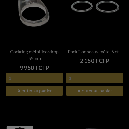
Cockring métal Teardrop
Pack 2 anneaux métal 5 et...
55mm
Prix
2 150 FCFP
Prix
9 950 FCFP
Ajouter au panier
Ajouter au panier