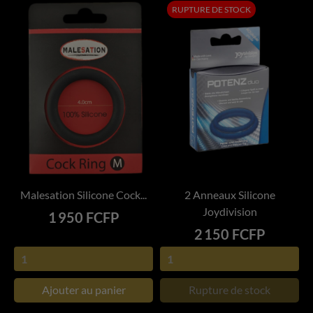
RUPTURE DE STOCK
Malesation Silicone Cock...
2 Anneaux Silicone
Joydivision
Prix
1 950 FCFP
Prix
2 150 FCFP
Ajouter au panier
Rupture de stock