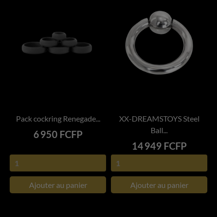
Pack cockring Renegade...
XX-DREAMSTOYS Steel
Ball...
Prix
6 950 FCFP
Prix
14 949 FCFP
Ajouter au panier
Ajouter au panier