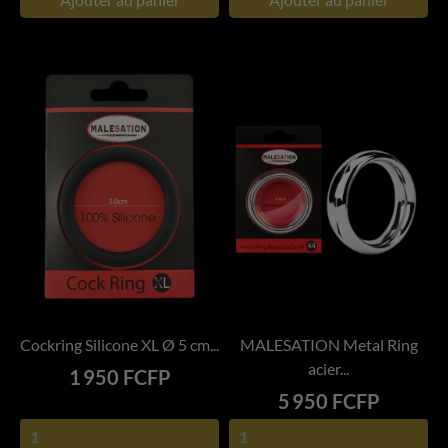
Cockring Silicone XL Ø 5 cm...
MALESATION Metal Ring
acier...
Prix
1 950 FCFP
Prix
5 950 FCFP