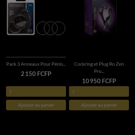
Pack 3 Anneaux Pour Pénis...
Cockring et Plug Ro Zen
Pro...
Prix
2 150 FCFP
Prix
10 950 FCFP
Ajouter au panier
Ajouter au panier