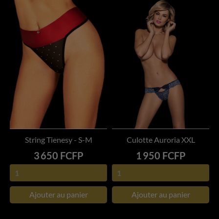
String Tienesy - S-M
Culotte Auroria XXL
Prix
Prix
3 650 FCFP
1 950 FCFP
Ajouter au panier
Ajouter au panier