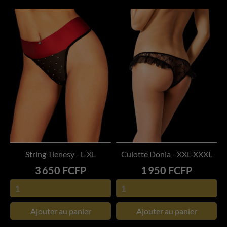
String Tienesy - L-XL
Culotte Donia - XXL-XXXL
Prix
Prix
3 650 FCFP
1 950 FCFP
Ajouter au panier
Ajouter au panier