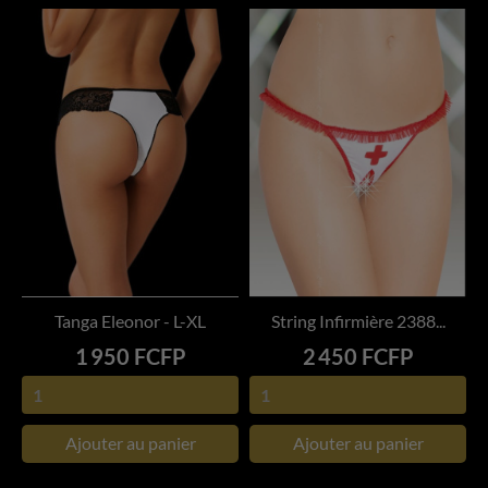
Tanga Eleonor - L-XL
String Infirmière 2388...
Prix
Prix
1 950 FCFP
2 450 FCFP
Ajouter au panier
Ajouter au panier