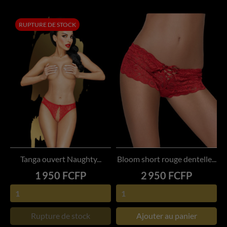
RUPTURE DE STOCK
Tanga ouvert Naughty...
Bloom short rouge dentelle...
Prix
Prix
1 950 FCFP
2 950 FCFP
Rupture de stock
Ajouter au panier