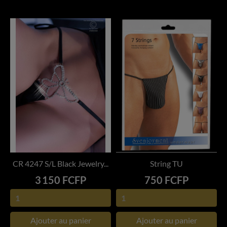
CR 4247 S/L Black Jewelry...
String TU
Prix
Prix
3 150 FCFP
750 FCFP
Ajouter au panier
Ajouter au panier