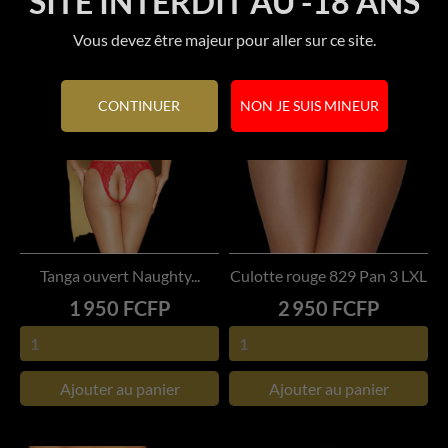
SITE INTERDIT AU -18 ANS
Vous devez être majeur pour aller sur ce site.
CONTINUER
NON JE SUIS MINEUR
Tanga ouvert Naughty...
Culotte rouge 829 Pan 3 LXL
Prix
Prix
1 950 FCFP
2 950 FCFP
Ajouter au panier
Ajouter au panier