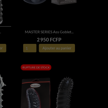
.
MASTER SERIES Ass Goblet...

APERÇU RAPIDE
Prix
2 950 FCFP
er
Ajouter au panier
RUPTURE DE STOCK