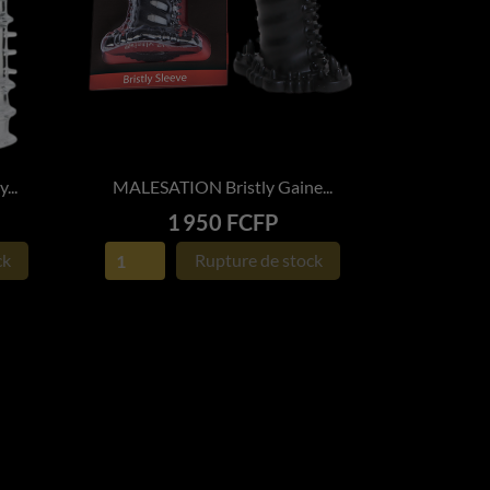
...
MALESATION Bristly Gaine...

APERÇU RAPIDE
Prix
1 950 FCFP
ck
Rupture de stock