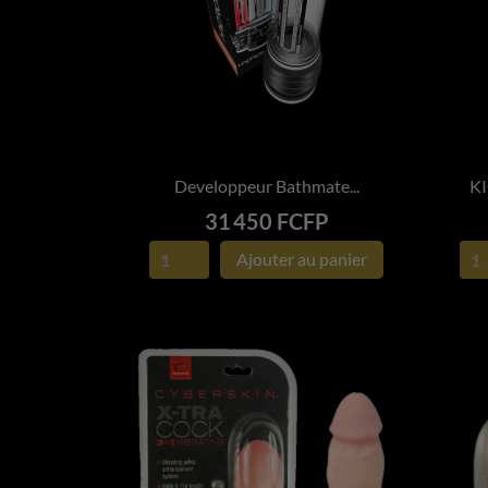
Developpeur Bathmate...
KI

APERÇU RAPIDE
Prix
31 450 FCFP
Ajouter au panier