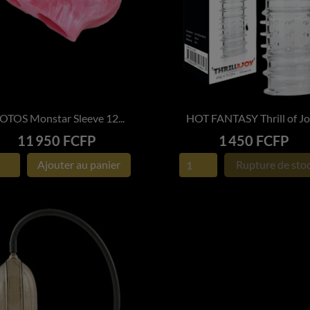
OTOS Monstar Sleeve 12...
HOT FANTASY Thrill of Joy


APERÇU RAPIDE
APERÇU RAPIDE
Prix
Prix
11 950 FCFP
1 450 FCFP
Ajouter au panier
Rupture de sto