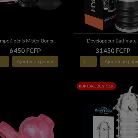
mpe à pénis Mister Boner...
Developpeur Bathmate..


APERÇU RAPIDE
APERÇU RAPIDE
Prix
Prix
6 450 FCFP
31 450 FCFP
Ajouter au panier
Ajouter au pani
RUPTURE DE STOCK