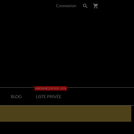
Connexion

shopping_cart
ABONNEZ-VOUS -10%
BLOG
LISTE PRIVÉE