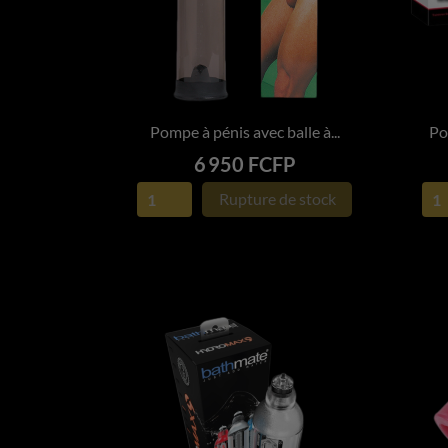
Pompe à pénis avec balle à...
Po

APERÇU RAPIDE
Prix
6 950 FCFP
Rupture de stock