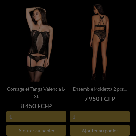
Corsage et Tanga Valencia L-
Ensemble Kokietta 2 pcs...
XL
Prix
7 950 FCFP
Prix
8 450 FCFP
Ajouter au panier
Ajouter au panier