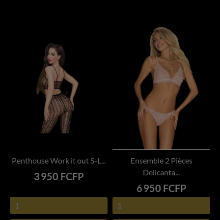
Penthouse Work it out S-L...
Ensemble 2 Pièces
Delicanta...
Prix
3 950 FCFP
Prix
6 950 FCFP