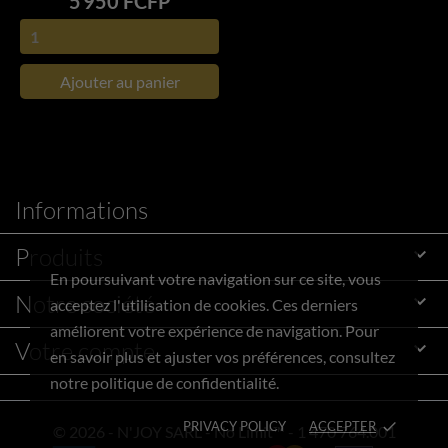
Prix
5 950 FCFP
Ajouter au panier
Informations
Produits

En poursuivant votre navigation sur ce site, vous
Notre société

acceptez l'utilisation de cookies. Ces derniers
améliorent votre expérience de navigation. Pour
Votre compte

en savoir plus et ajuster vos préférences, consultez
notre politique de confidentialité.
PRIVACY POLICY
ACCEPTER
done
© 2026 - N'JOY SARL - No Limit™ - 1 470 764.001