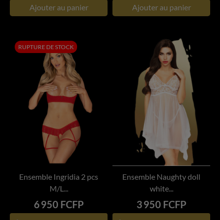
Ajouter au panier
Ajouter au panier
RUPTURE DE STOCK
Ensemble Ingridia 2 pcs
Ensemble Naughty doll
M/L...
white...
Prix
Prix
6 950 FCFP
3 950 FCFP