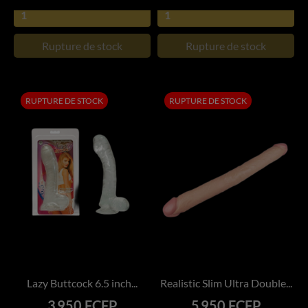
Rupture de stock
Rupture de stock
RUPTURE DE STOCK
RUPTURE DE STOCK
Lazy Buttcock 6.5 inch...
Realistic Slim Ultra Double...
Prix
Prix
3 950 FCFP
5 950 FCFP