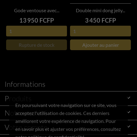
Gode ventouse avec...
Double mini dong jelly...
Prix
Prix
13 950 FCFP
3 450 FCFP
Rupture de stock
Ajouter au panier
Informations
Produits

En poursuivant votre navigation sur ce site, vous
Notre société

acceptez l'utilisation de cookies. Ces derniers
améliorent votre expérience de navigation. Pour
Votre compte

en savoir plus et ajuster vos préférences, consultez
notre politique de confidentialité.