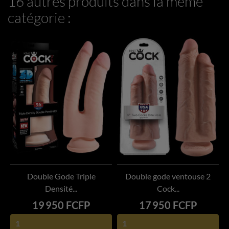
16 autres produits dans la même
catégorie :
Double Gode Triple
Double gode ventouse 2
Densité...
Cock...
Prix
Prix
19 950 FCFP
17 950 FCFP