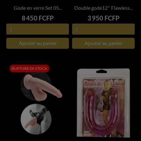
Gode en verre Set 05...
Double gode12'' Flawless...
Prix
Prix
8 450 FCFP
3 950 FCFP
Ajouter au panier
Ajouter au panier
RUPTURE DE STOCK