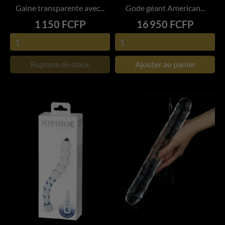
Gaine transparente avec...
Gode géant American...
Prix
Prix
1 150 FCFP
16 950 FCFP
Rupture de stock
Ajouter au panier