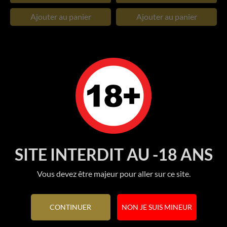
Ajouter au panier
Ajouter au panier
RUPTURE DE STOCK
RUPTURE DE STOCK
SITE INTERDIT AU -18 ANS
Vous devez être majeur pour aller sur ce site.
FUN FACTORY Plug THE
Gode Réaliste Ultraskyn
BOSS...
Vac...
CONTINUER
NON JE SUIS MINEUR
Prix
Prix
7 950 FCFP
14 949 FCFP