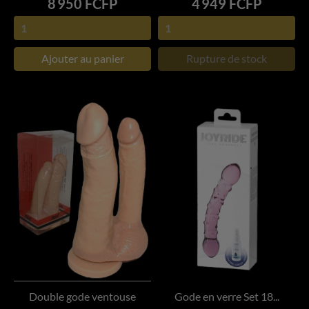
Prix
Prix
8 950 FCFP
4 949 FCFP
Ajouter au panier
Rupture de stock
Double gode ventouse
Gode en verre Set 18...