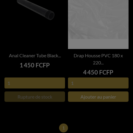
Anal Cleaner Tube Black...
Drap Housse PVC 180 x
220...
Prix
1 450 FCFP
Prix
4 450 FCFP
Rupture de stock
Ajouter au panier
1