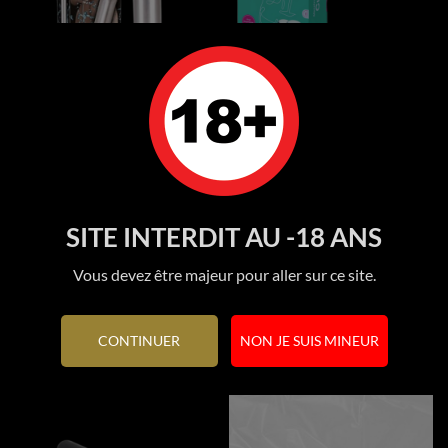
Aluminium Douche You2toys
Coupe menstruelle Feel...
Prix
Prix
5 950 FCFP
2 450 FCFP
SITE INTERDIT AU -18 ANS
Vous devez être majeur pour aller sur ce site.
Ajouter au panier
Ajouter au panier
CONTINUER
NON JE SUIS MINEUR
RUPTURE DE STOCK