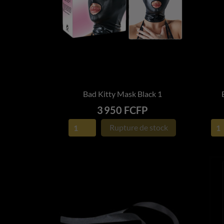
Bad Kitty Mask Black 1

APERÇU RAPIDE
Prix
3 950 FCFP
Rupture de stock