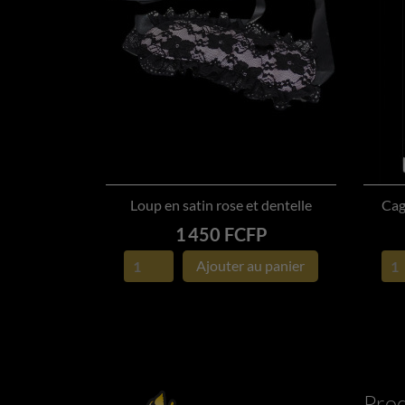
Loup en satin rose et dentelle
Cag

APERÇU RAPIDE
Prix
1 450 FCFP
Ajouter au panier
Prod