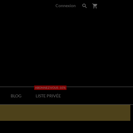
Connexion

shopping_cart
ABONNEZ-VOUS -10%
BLOG
LISTE PRIVÉE