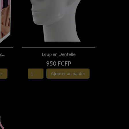
...
Loup en Dentelle

APERÇU RAPIDE
Prix
950 FCFP
er
Ajouter au panier