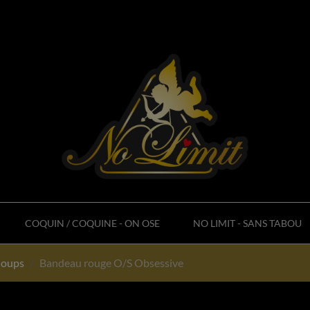
COQUIN / COQUINE - ON OSE
NO LIMIT - SANS TABOU
loups
Bandeau rouge O/S Obsessive