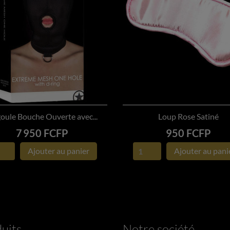
oule Bouche Ouverte avec...
Loup Rose Satiné


APERÇU RAPIDE
APERÇU RAPIDE
Prix
Prix
7 950 FCFP
950 FCFP
Ajouter au panier
Ajouter au pani
uits
Notre société