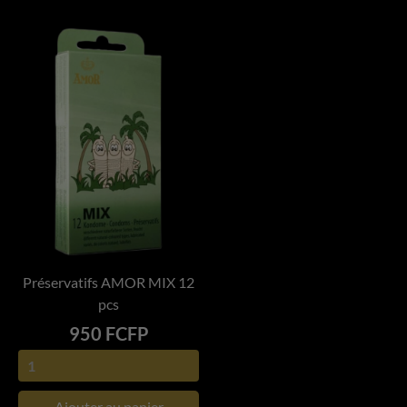
Préservatifs AMOR MIX 12
pcs
Prix
950 FCFP
Ajouter au panier