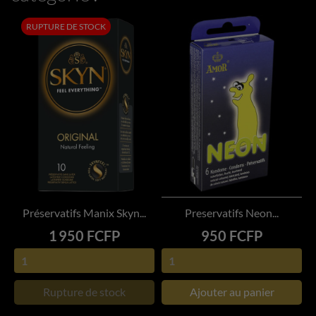
RUPTURE DE STOCK
Préservatifs Manix Skyn...
Preservatifs Neon...
Prix
Prix
1 950 FCFP
950 FCFP
Rupture de stock
Ajouter au panier