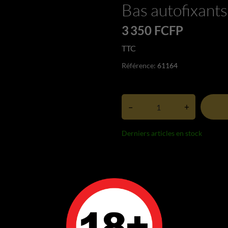
Bas autofixants
3 350 FCFP
TTC
Référence:
61164
–
+
Derniers articles en stock