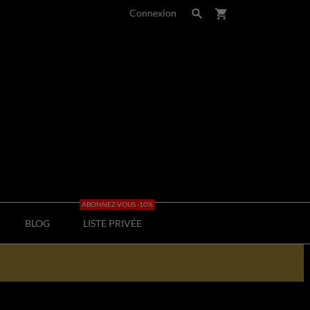
Connexion

shopping_cart
ABONNEZ-VOUS -10%
BLOG
LISTE PRIVÉE