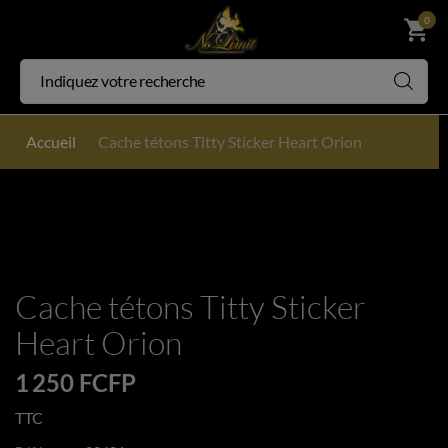
0
shopping_cart
Accueil
Cache tétons Titty Sticker Heart Orion
Cache tétons Titty Sticker
Heart Orion
1 250 FCFP
TTC