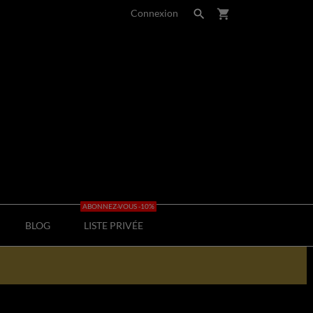
Connexion

shopping_cart
ABONNEZ-VOUS -10%
BLOG
LISTE PRIVÉE