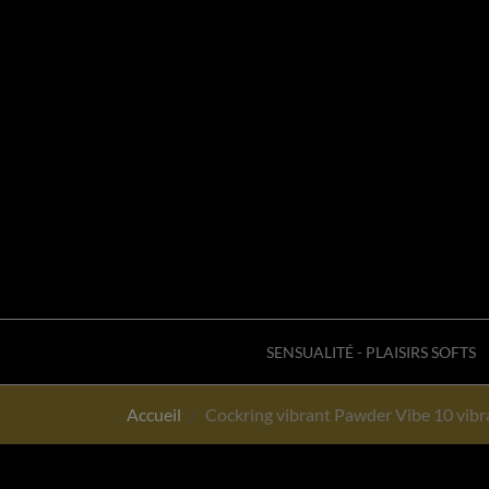
SENSUALITÉ - PLAISIRS SOFTS
Accueil
Cockring vibrant Pawder Vibe 10 vib