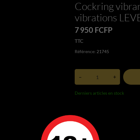
Cockring vibra
vibrations LEV
7 950 FCFP
TTC
Référence:
21745
–
+
Derniers articles en stock