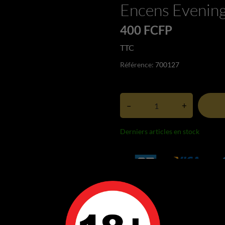
Encens Evenin
400 FCFP
TTC
Référence:
700127
–
+
Derniers articles en stock