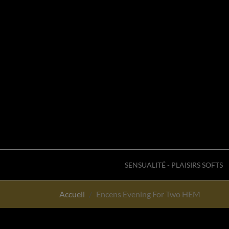
SENSUALITÉ - PLAISIRS SOFTS
Accueil
Encens Evening For Two HEM