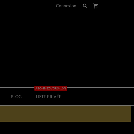
Connexion

shopping_cart
ABONNEZ-VOUS -10%
BLOG
LISTE PRIVÉE