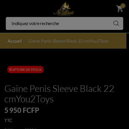
0
shopping_cart
Accueil
Gaine Penis Sleeve Black 22 cmYou2Toys
RUPTURE DE STOCK
Gaine Penis Sleeve Black 22
cmYou2Toys
5 950 FCFP
TTC