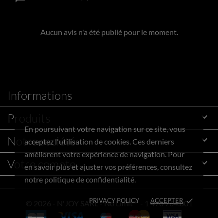
Aucun avis n'a été publié pour le moment.
Informations
Produits

En poursuivant votre navigation sur ce site, vous
Notre société

acceptez l'utilisation de cookies. Ces derniers
améliorent votre expérience de navigation. Pour
Votre compte

en savoir plus et ajuster vos préférences, consultez
notre politique de confidentialité.
PRIVACY POLICY
ACCEPTER
done
© 2026 - N'JOY SARL - No Limit™ - 1 470 764.001