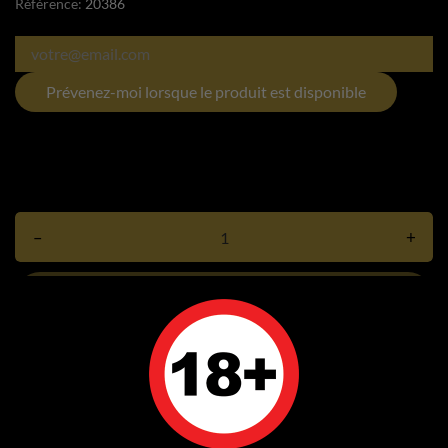
Référence:
20386
Prévenez-moi lorsque le produit est disponible
–
+
Ajouter au panier
Rupture de stock