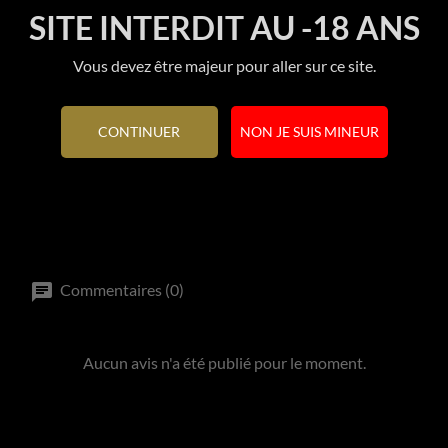
SITE INTERDIT AU -18 ANS
Référence
60249
Vous devez être majeur pour aller sur ce site.
En stock
1 Article
Références spécifiques
CONTINUER
NON JE SUIS MINEUR
Commentaires (0)
Aucun avis n'a été publié pour le moment.