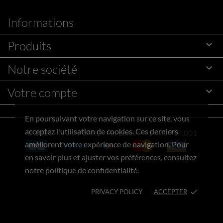
Informations
Produits

Notre société

Votre compte

En poursuivant votre navigation sur ce site, vous
acceptez l'utilisation de cookies. Ces derniers
© 2026 - N'JOY SARL - No Limit™ - 1 470 764.001
améliorent votre expérience de navigation. Pour
en savoir plus et ajuster vos préférences, consultez
notre politique de confidentialité.
PRIVACY POLICY
ACCEPTER
done