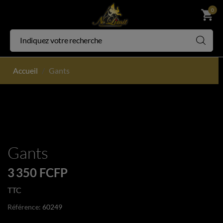
0
shopping_cart
Accueil
Gants
Gants
3 350 FCFP
TTC
Référence:
60249