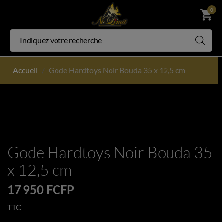
0
shopping_cart
Accueil
Gode Hardtoys Noir Bouda 35 x 12,5 cm
Gode Hardtoys Noir Bouda 35
x 12,5 cm
17 950 FCFP
TTC