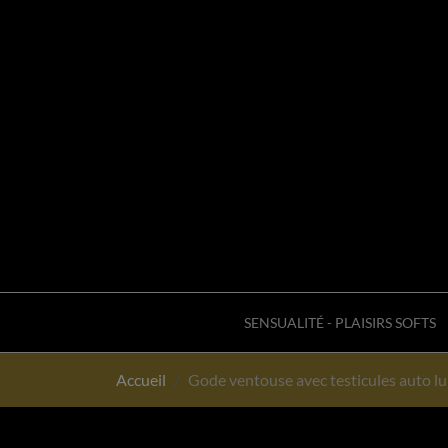
SENSUALITÉ - PLAISIRS SOFTS
Accueil
Gode ventouse avec testicules auto lu