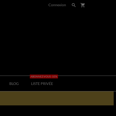
Connexion

shopping_cart
ABONNEZ-VOUS -10%
BLOG
LISTE PRIVÉE