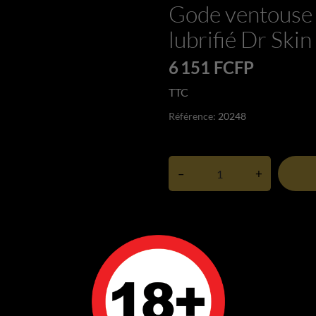
Gode ventouse 
lubrifié Dr Ski
6 151 FCFP
TTC
Référence:
20248
–
+
Derniers articles en stock