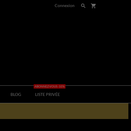
Connexion

shopping_cart
ABONNEZ-VOUS -10%
BLOG
LISTE PRIVÉE