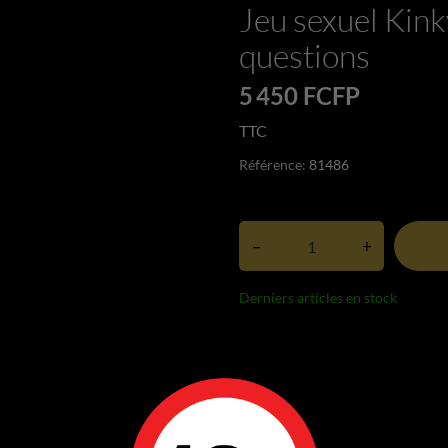
Jeu sexuel Kink
questions
5 450 FCFP
TTC
Référence:
81486
–
+
Derniers articles en stock