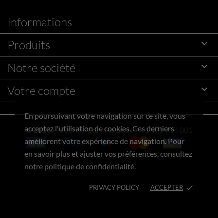
Informations
Produits

Notre société

Votre compte

En poursuivant votre navigation sur ce site, vous
acceptez l'utilisation de cookies. Ces derniers
© 2026 - N'JOY SARL - No Limit™ - 1 470 764.001
améliorent votre expérience de navigation. Pour
en savoir plus et ajuster vos préférences, consultez
notre politique de confidentialité.
PRIVACY POLICY
ACCEPTER
done