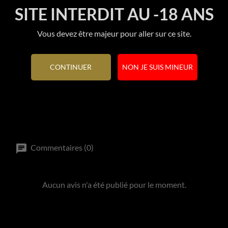
SITE INTERDIT AU -18 ANS
Référence
80151
Vous devez être majeur pour aller sur ce site.
En stock
1 Article
Références spécifiques
CONTINUER
NON JE SUIS MINEUR
Commentaires (0)
Aucun avis n'a été publié pour le moment.