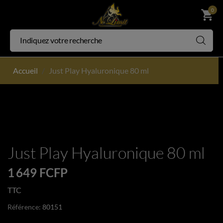
0
shopping_cart
Accueil
Just Play Hyaluronique 80 ml
Just Play Hyaluronique 80 ml
1 649 FCFP
TTC
Référence:
80151