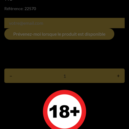
Référence:
22570
Prévenez-moi lorsque le produit est disponible
–
+
Ajouter au panier
Rupture de stock