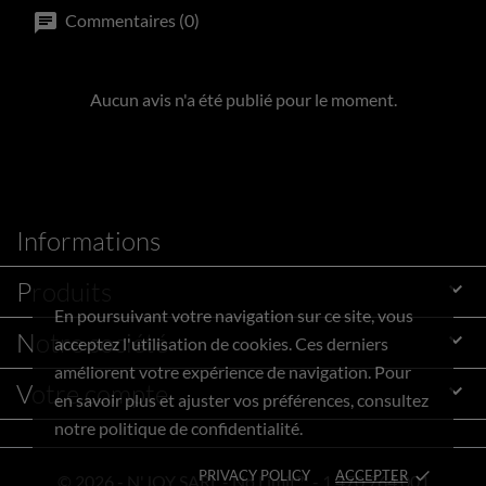
Commentaires (0)
Aucun avis n'a été publié pour le moment.
Informations
Produits

En poursuivant votre navigation sur ce site, vous
Notre société

acceptez l'utilisation de cookies. Ces derniers
améliorent votre expérience de navigation. Pour
Votre compte

en savoir plus et ajuster vos préférences, consultez
notre politique de confidentialité.
PRIVACY POLICY
ACCEPTER
done
© 2026 - N'JOY SARL - No Limit™ - 1 470 764.001