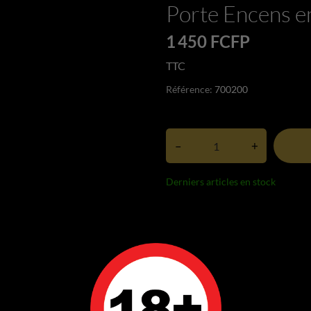
Porte Encens e
1 450 FCFP
TTC
Référence:
700200
–
+
Derniers articles en stock