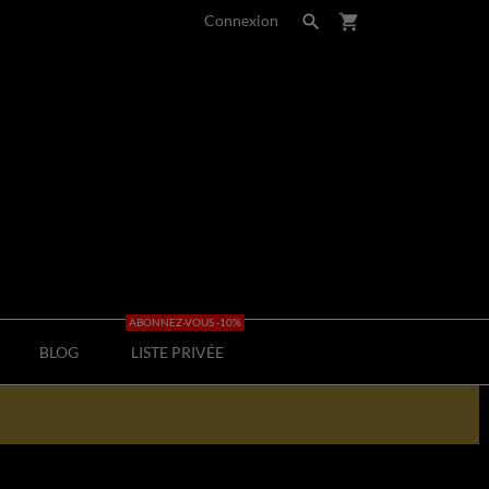
Connexion

shopping_cart
ABONNEZ-VOUS -10%
BLOG
LISTE PRIVÉE