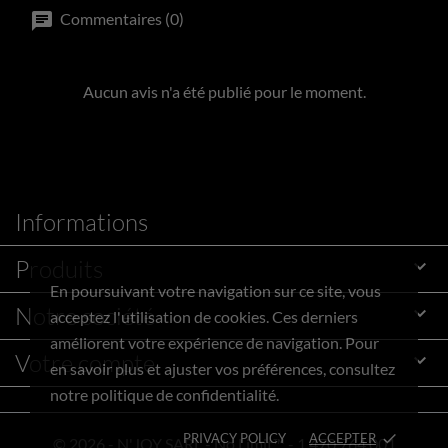
Commentaires (0)
Aucun avis n'a été publié pour le moment.
Informations
Produits

En poursuivant votre navigation sur ce site, vous
Notre société

acceptez l'utilisation de cookies. Ces derniers
améliorent votre expérience de navigation. Pour
Votre compte

en savoir plus et ajuster vos préférences, consultez
notre politique de confidentialité.
PRIVACY POLICY
ACCEPTER
done
© 2026 - N'JOY SARL - No Limit™ - 1 470 764.001