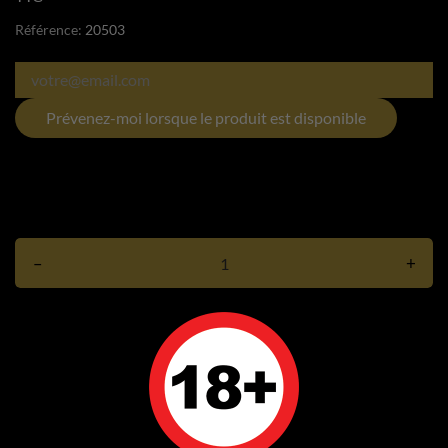
Référence:
20503
Prévenez-moi lorsque le produit est disponible
–
+
Ajouter au panier
Rupture de stock