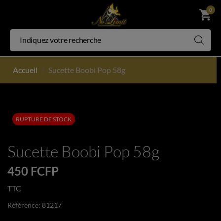
0
shopping_cart
Accueil
Sucette Boobi Pop 58g
RUPTURE DE STOCK
Sucette Boobi Pop 58g
450 FCFP
TTC
Référence:
81217