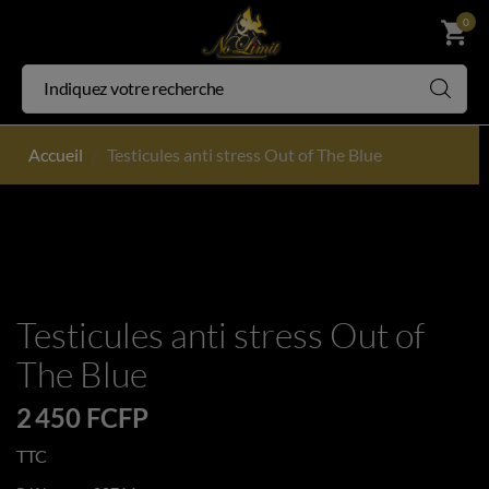
0
shopping_cart
Accueil
Testicules anti stress Out of The Blue
Testicules anti stress Out of
The Blue
2 450 FCFP
TTC