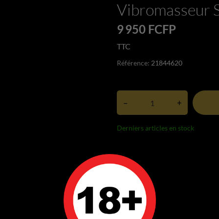
Vibromasseur S
9 950 FCFP
TTC
Référence:
21844620
–
+
Derniers articles en stock