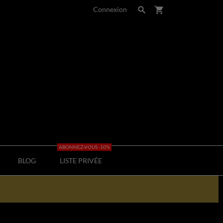
Connexion

shopping_cart
ABONNEZ-VOUS -10%
BLOG
LISTE PRIVÉE