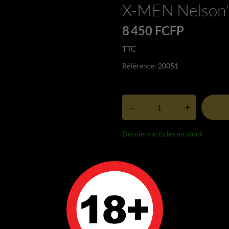
X-MEN Nelson'
8 450 FCFP
TTC
Référence:
20051
–
+
Derniers articles en stock