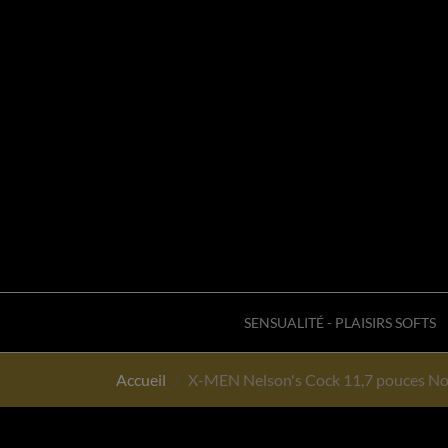
SENSUALITÉ - PLAISIRS SOFTS
Accueil
X-MEN Nelson's Cock 11,7 pouces No