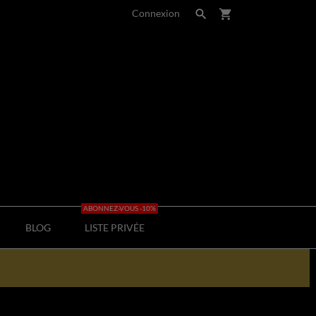
Connexion

shopping_cart
ABONNEZ-VOUS -10%
BLOG
LISTE PRIVÉE