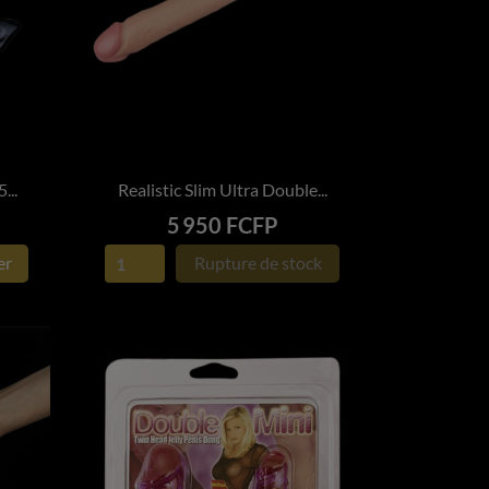
..
Realistic Slim Ultra Double...

APERÇU RAPIDE
Prix
5 950 FCFP
er
Rupture de stock