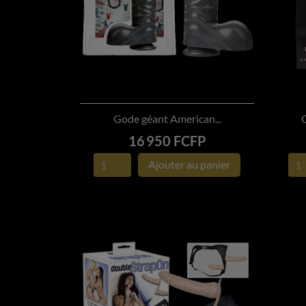
Gode géant American...
G

APERÇU RAPIDE
Prix
16 950 FCFP
Ajouter au panier