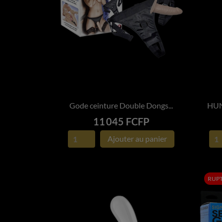
Gode ceinture Double Dongs...
HUNG

APERÇU RAPIDE
Prix
11 045 FCFP
Ajouter au panier
RUPT