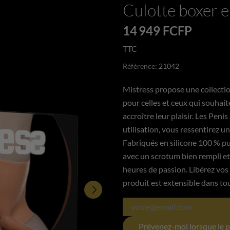
Culotte boxer e
14 949 FCFP
TTC
Référence:
21042
Mistress propose une collectio
pour celles et ceux qui souhait
accroître leur plaisir. Les Peni
utilisation, vous ressentirez 
Fabriqués en silicone 100 % pur
avec un scrotum bien rempli e
heures de passion. Libérez vos 
produit est extensible dans tou
Prévenez-moi lorsque le p