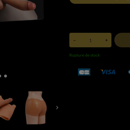
–
+
Rupture de stock
keyboard_arrow_right