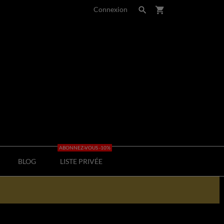
Connexion

shopping_cart
ABONNEZ-VOUS -10%
BLOG
LISTE PRIVÉE