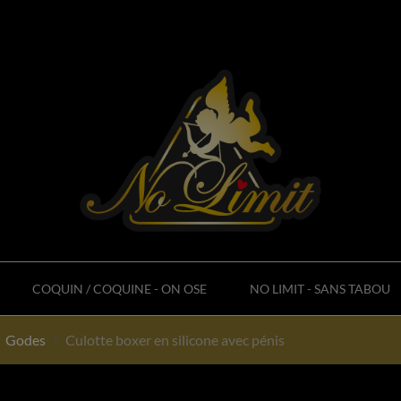
COQUIN / COQUINE - ON OSE
NO LIMIT - SANS TABOU
Godes
Culotte boxer en silicone avec pénis