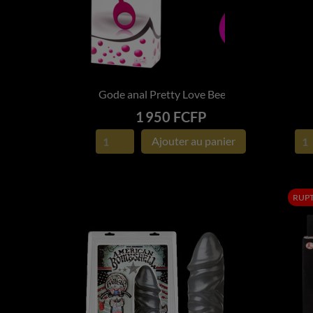
Gode anal Pretty Love Beeds...
G

APERÇU RAPIDE
Prix
1 950 FCFP
Ajouter au panier
RUPT