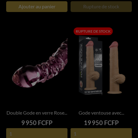
Ajouter au panier
Rupture de stock
RUPTURE DE STOCK
Double Gode en verre Rose...
Gode ventouse avec...
Prix
Prix
9 950 FCFP
19 950 FCFP