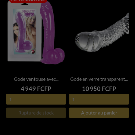
Gode ventouse avec...
Gode en verre transparent...
Prix
Prix
4 949 FCFP
10 950 FCFP
Rupture de stock
Ajouter au panier