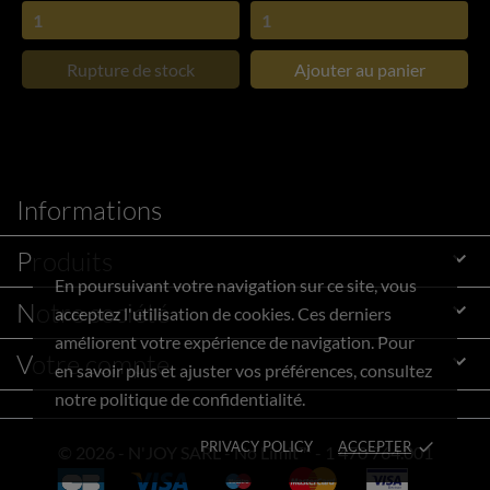
Rupture de stock
Ajouter au panier
Informations
Produits

En poursuivant votre navigation sur ce site, vous
Notre société

acceptez l'utilisation de cookies. Ces derniers
améliorent votre expérience de navigation. Pour
Votre compte

en savoir plus et ajuster vos préférences, consultez
notre politique de confidentialité.
PRIVACY POLICY
ACCEPTER
done
© 2026 - N'JOY SARL - No Limit™ - 1 470 764.001