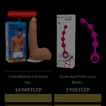
RUPTURE DE STOCK
Gode Réaliste Ultraskyn
Gode anal Pretty Love
Vac...
Beeds...
Prix
Prix
14 949 FCFP
1 950 FCFP