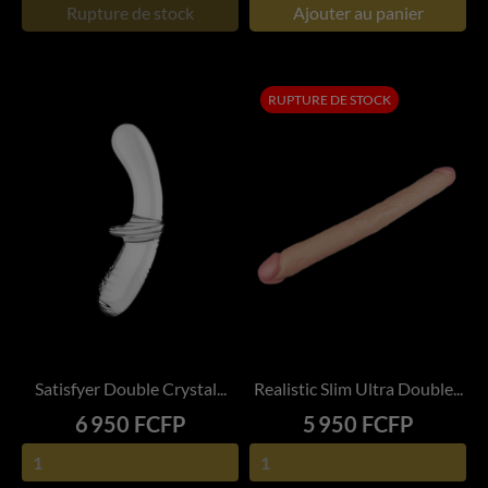
Rupture de stock
Ajouter au panier
RUPTURE DE STOCK
Satisfyer Double Crystal...
Realistic Slim Ultra Double...
Prix
Prix
6 950 FCFP
5 950 FCFP