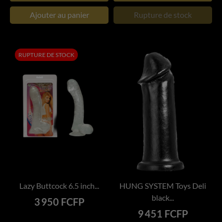
Ajouter au panier
Rupture de stock
RUPTURE DE STOCK
Lazy Buttcock 6.5 inch...
HUNG SYSTEM Toys Deli
black...
Prix
3 950 FCFP
Prix
9 451 FCFP