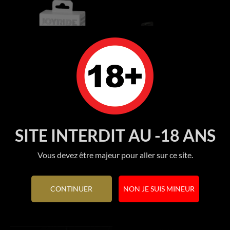
SITE INTERDIT AU -18 ANS
Gode en verre Set 01...
ERECTION ASSISTANT 8.5...
Prix
Prix
8 450 FCFP
7 950 FCFP
Vous devez être majeur pour aller sur ce site.
CONTINUER
NON JE SUIS MINEUR
Ajouter au panier
Ajouter au panier