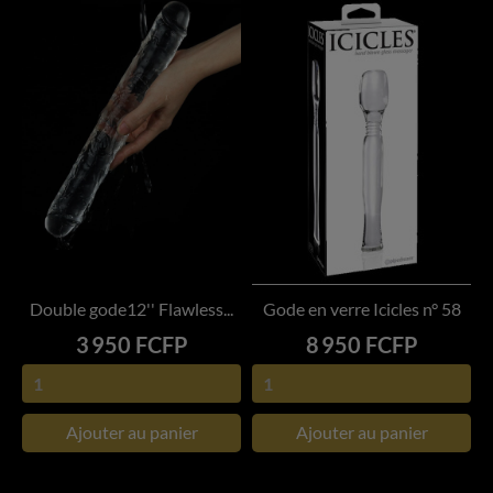
Double gode12'' Flawless...
Gode en verre Icicles n° 58
Prix
Prix
3 950 FCFP
8 950 FCFP
Ajouter au panier
Ajouter au panier