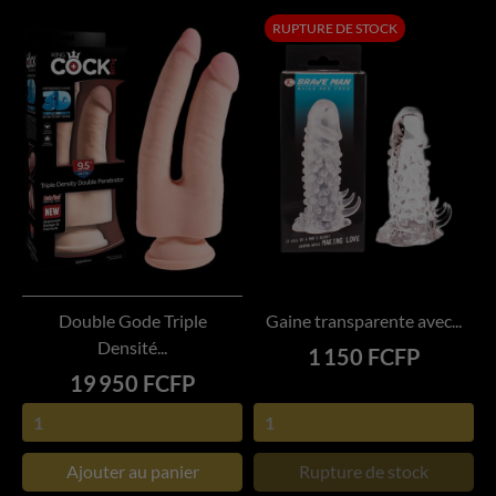
RUPTURE DE STOCK
Double Gode Triple
Gaine transparente avec...
Densité...
Prix
1 150 FCFP
Prix
19 950 FCFP
Ajouter au panier
Rupture de stock