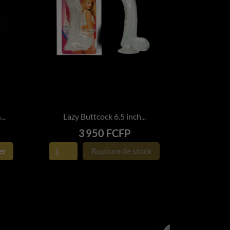
..
Lazy Buttcock 6.5 inch...

APERÇU RAPIDE
Prix
3 950 FCFP
er
Rupture de stock