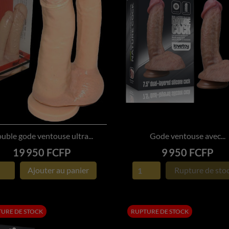
uble gode ventouse ultra...
Gode ventouse avec...


APERÇU RAPIDE
APERÇU RAPIDE
Prix
Prix
19 950 FCFP
9 950 FCFP
Ajouter au panier
Rupture de sto
URE DE STOCK
RUPTURE DE STOCK