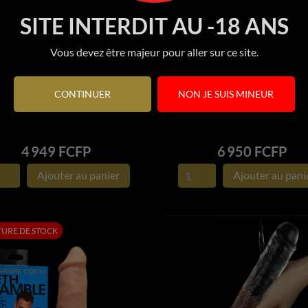
SITE INTERDIT AU -18 ANS
Vous devez être majeur pour aller sur ce site.
CONTINUER
NON JE SUIS MINEUR
dybro Love - Double gode...
Satisfyer Double Crystal..


APERÇU RAPIDE
APERÇU RAPIDE
Prix
Prix
4 949 FCFP
6 950 FCFP
Ajouter au panier
Ajouter au pani
URE DE STOCK