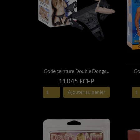
Gode ceinture Double Dongs...
God

APERÇU RAPIDE
Prix
11 045 FCFP
Ajouter au panier