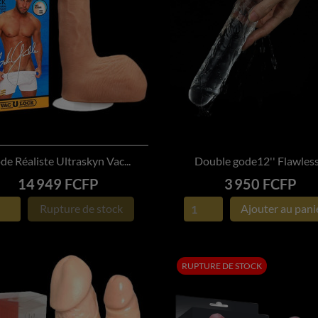
e Réaliste Ultraskyn Vac...
Double gode12'' Flawless.


APERÇU RAPIDE
APERÇU RAPIDE
Prix
Prix
14 949 FCFP
3 950 FCFP
Rupture de stock
Ajouter au pani
RUPTURE DE STOCK