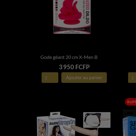
Gode géant 20 cm X-Men Black I
La

APERÇU RAPIDE
Prix
3 950 FCFP
Ajouter au panier
RUPT