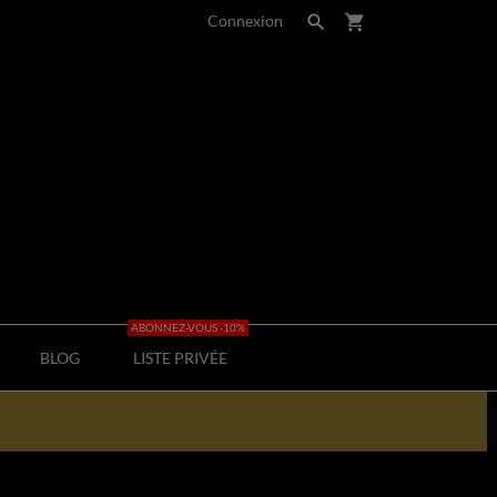
Connexion

shopping_cart
ABONNEZ-VOUS -10%
BLOG
LISTE PRIVÉE