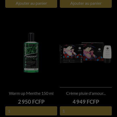
Ajouter au panier
Ajouter au panier
Warm up Menthe 150 ml
Crème pluie d'amour...
Prix
Prix
2 950 FCFP
4 949 FCFP