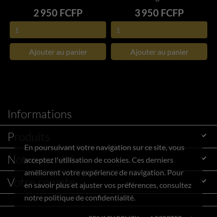
Prix
Prix
2 950 FCFP
3 950 FCFP
Ajouter au panier
Ajouter au panier
Informations
Produits

En poursuivant votre navigation sur ce site, vous
Notre société

acceptez l'utilisation de cookies. Ces derniers
améliorent votre expérience de navigation. Pour
Votre compte

en savoir plus et ajuster vos préférences, consultez
notre politique de confidentialité.