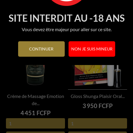
SITE INTERDIT AU -18 ANS
Vous devez être majeur pour aller sur ce site.
CONTINUER
NON JE SUIS MINEUR
Crème de Massage Emotion
Gloss Shunga Plaisir Oral...
de...
Prix
3 950 FCFP
Prix
4 451 FCFP