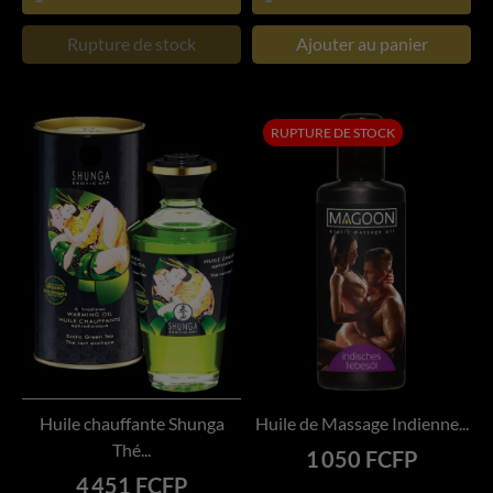
Rupture de stock
Ajouter au panier
RUPTURE DE STOCK
Huile chauffante Shunga
Huile de Massage Indienne...
Thé...
Prix
1 050 FCFP
Prix
4 451 FCFP