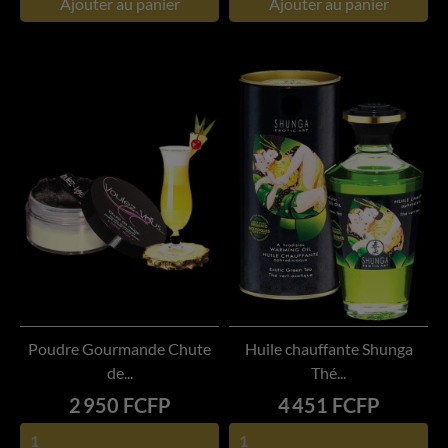
Ajouter au panier
Ajouter au panier
Poudre Gourmande Chute
Huile chauffante Shunga
de...
Thé...
Prix
Prix
2 950 FCFP
4 451 FCFP