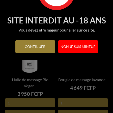
SITE INTERDIT AU -18 ANS
Vous devez être majeur pour aller sur ce site.
CONTINUER
NON JE SUIS MINEUR
Huile de massage Bio
Bougie de massage lavande...
Vegan...
Prix
4 649 FCFP
Prix
3 950 FCFP