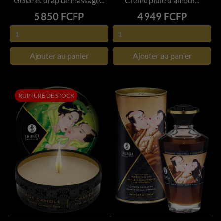
Gelée et drap de massage...
Crème pluie d'amour...
Prix
Prix
5 850 FCFP
4 949 FCFP
Ajouter au panier
Ajouter au panier
RUPTURE DE STOCK