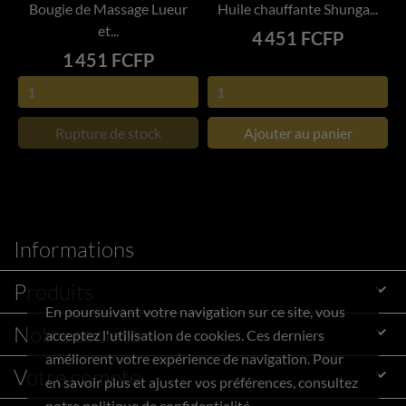
Bougie de Massage Lueur
Huile chauffante Shunga...
et...
Prix
4 451 FCFP
Prix
1 451 FCFP
Rupture de stock
Ajouter au panier
Informations
Produits

En poursuivant votre navigation sur ce site, vous
Notre société

acceptez l'utilisation de cookies. Ces derniers
améliorent votre expérience de navigation. Pour
Votre compte

en savoir plus et ajuster vos préférences, consultez
notre politique de confidentialité.