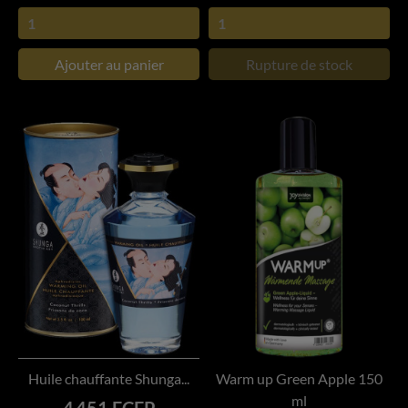
Ajouter au panier
Rupture de stock
Huile chauffante Shunga...
Warm up Green Apple 150
ml
Prix
4 451 FCFP