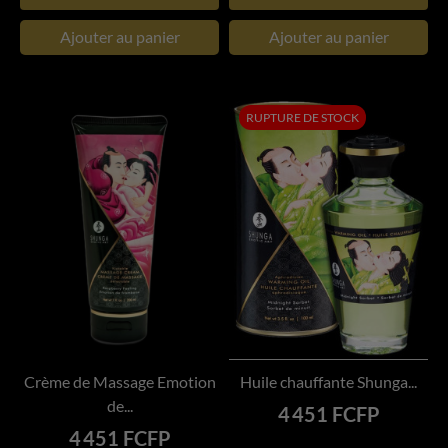
Ajouter au panier
Ajouter au panier
RUPTURE DE STOCK
Crème de Massage Emotion
Huile chauffante Shunga...
de...
Prix
4 451 FCFP
Prix
4 451 FCFP