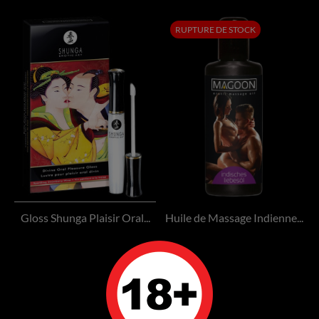
RUPTURE DE STOCK
Gloss Shunga Plaisir Oral...
Huile de Massage Indienne...
Prix
Prix
3 950 FCFP
1 050 FCFP
Ajouter au panier
Rupture de stock