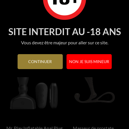
Prix
Prix
9 950 FCFP
11 950 FCFP
SITE INTERDIT AU -18 ANS
Ajouter au panier
Ajouter au panier
Vous devez être majeur pour aller sur ce site.
CONTINUER
NON JE SUIS MINEUR
Mr. Play Inflatable Anal Plug
Masseur de prostate...