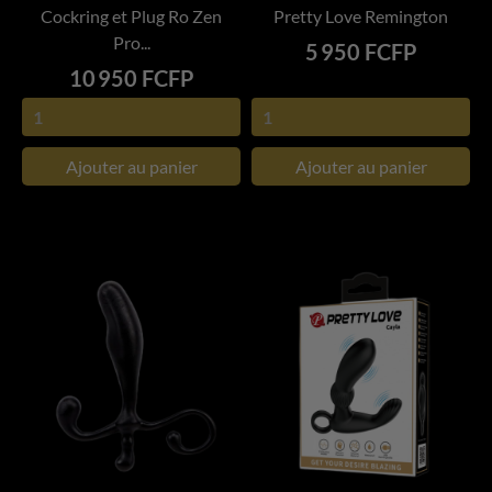
Cockring et Plug Ro Zen
Pretty Love Remington
Pro...
Prix
5 950 FCFP
Prix
10 950 FCFP
Ajouter au panier
Ajouter au panier