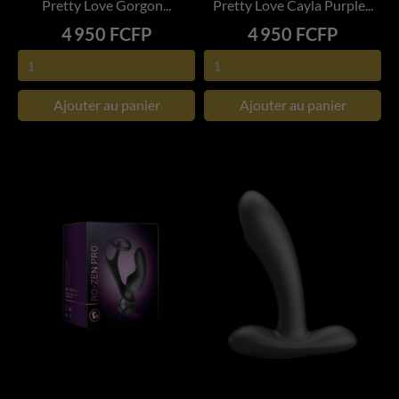
Pretty Love Gorgon...
Pretty Love Cayla Purple...
Prix
Prix
4 950 FCFP
4 950 FCFP
Ajouter au panier
Ajouter au panier