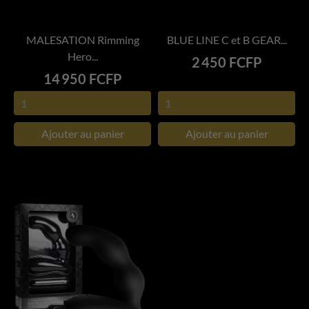
MALESATION Rimming
BLUE LINE C et B GEAR...
Hero...
Prix
2 450 FCFP
Prix
14 950 FCFP
Ajouter au panier
Ajouter au panier