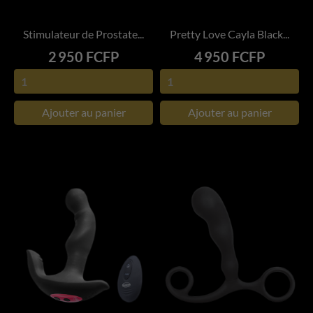
Stimulateur de Prostate...
Pretty Love Cayla Black...
Prix
Prix
2 950 FCFP
4 950 FCFP
Ajouter au panier
Ajouter au panier