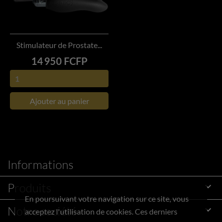
Stimulateur de Prostate...
Prix
14 950 FCFP
Ajouter au panier
Informations
Produits

En poursuivant votre navigation sur ce site, vous
Notre société

acceptez l'utilisation de cookies. Ces derniers