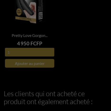
Pretty Love Gorgon...
Prix
4 950 FCFP
Ajouter au panier
Les clients qui ont acheté ce
produit ont également acheté :