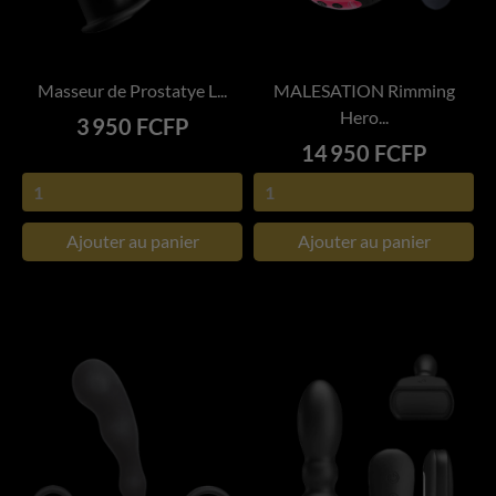
Masseur de Prostatye L...
MALESATION Rimming
Hero...
Prix
3 950 FCFP
Prix
14 950 FCFP
Ajouter au panier
Ajouter au panier