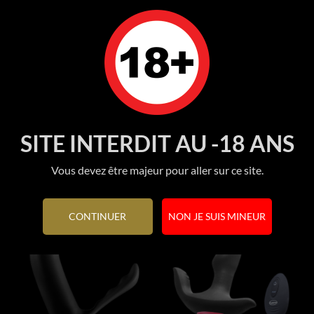
Stimulateur de Prostate...
Stimulateur Fléxible...
Prix
Prix
2 950 FCFP
9 950 FCFP
Ajouter au panier
Ajouter au panier
SITE INTERDIT AU -18 ANS
Vous devez être majeur pour aller sur ce site.
CONTINUER
NON JE SUIS MINEUR