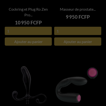
Cockring et Plug Ro Zen
Masseur de prostate...
Pro...
Prix
9 950 FCFP
Prix
10 950 FCFP
Ajouter au panier
Ajouter au panier