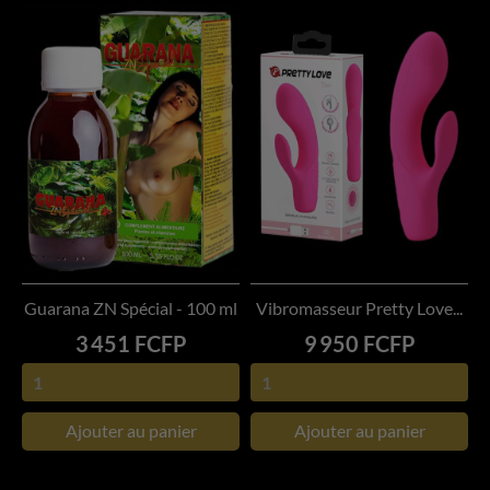
Guarana ZN Spécial - 100 ml
Vibromasseur Pretty Love...
Prix
Prix
3 451 FCFP
9 950 FCFP
Ajouter au panier
Ajouter au panier