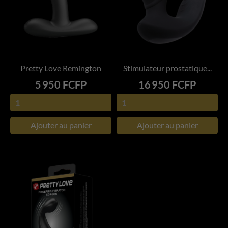
Pretty Love Remington
Stimulateur prostatique...
Prix
Prix
5 950 FCFP
16 950 FCFP
Ajouter au panier
Ajouter au panier