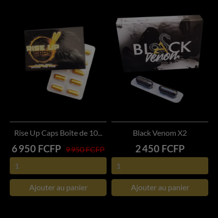
Rise Up Caps Boîte de 10...
Black Venom X2
Prix
Prix
6 950 FCFP
2 450 FCFP
9 950 FCFP
Ajouter au panier
Ajouter au panier