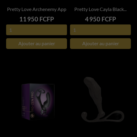
Pretty Love Archenemy App
Pretty Love Cayla Black...
Prix
Prix
11 950 FCFP
4 950 FCFP
Ajouter au panier
Ajouter au panier