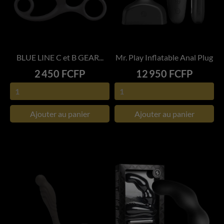
BLUE LINE C et B GEAR...
Mr. Play Inflatable Anal Plug
Prix
Prix
2 450 FCFP
12 950 FCFP
Ajouter au panier
Ajouter au panier