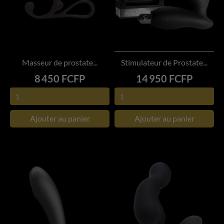
Masseur de prostate...
Stimulateur de Prostate...
Prix
Prix
8 450 FCFP
14 950 FCFP
Ajouter au panier
Ajouter au panier