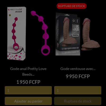
RUPTURE DE STOCK
Gode anal Pretty Love
Gode ventouse avec...
Beeds...
Prix
9 950 FCFP
Prix
1 950 FCFP
Ajouter au panier
Rupture de stock