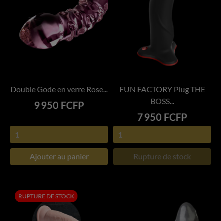
Double Gode en verre Rose...
FUN FACTORY Plug THE
BOSS...
Prix
9 950 FCFP
Prix
7 950 FCFP
Ajouter au panier
Rupture de stock
RUPTURE DE STOCK