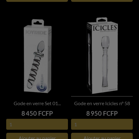
Gode en verre Set 01...
Gode en verre Icicles n° 58
Prix
Prix
8 450 FCFP
8 950 FCFP
Ajouter au panier
Ajouter au panier