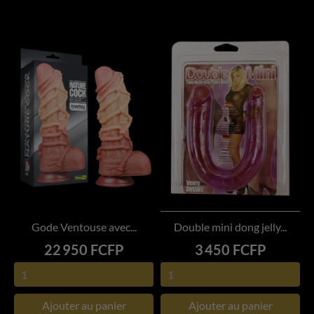
Gode Ventouse avec...
Double mini dong jelly...
Prix
Prix
22 950 FCFP
3 450 FCFP
Ajouter au panier
Ajouter au panier