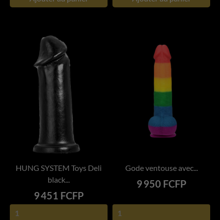
HUNG SYSTEM Toys Deli
Gode ventouse avec...
black...
Prix
9 950 FCFP
Prix
9 451 FCFP