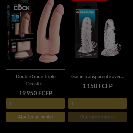
Double Gode Triple
Gaine transparente avec...
Densité...
Prix
1 150 FCFP
Prix
19 950 FCFP
Ajouter au panier
Rupture de stock