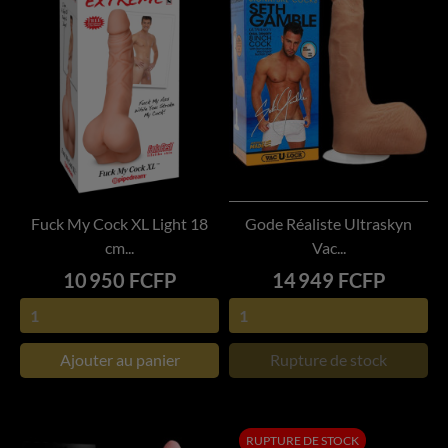
Fuck My Cock XL Light 18
Gode Réaliste Ultraskyn
cm...
Vac...
Prix
Prix
10 950 FCFP
14 949 FCFP
Ajouter au panier
Rupture de stock
RUPTURE DE STOCK